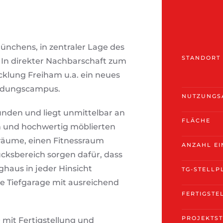
chens, in zentraler Lage des
STANDORT
 In direkter Nachbarschaft zum
klung Freiham u.a. ein neues
ildungscampus.
NUTZUNGS
unden und liegt unmittelbar an
FLÄCHE
n und hochwertig möblierten
räume, einen Fitnessraum
ANZAHL EI
cksbereich sorgen dafür, dass
aus in jeder Hinsicht
TG-STELLP
 Tiefgarage mit ausreichend
FERTIGSTE
PROJEKTS
 mit Fertigstellung und