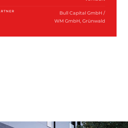
ARTNER
Bull Capital GmbH /
WM GmbH, Grünwald