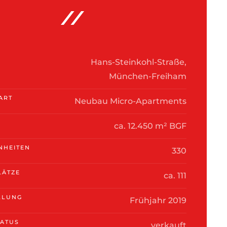
Hans-Steinkohl-Straße,
München-Freiham
ART
Neubau Micro-Apartments
ca. 12.450 m² BGF
NHEITEN
330
LÄTZE
ca. 111
LLUNG
Frühjahr 2019
TATUS
verkauft